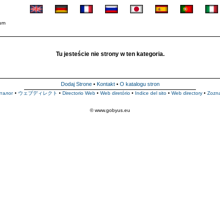
ium
Tu jesteście nie strony w ten kategoria.
Dodaj Strone
•
Kontakt
•
O katalogu stron
талог
•
ウェブディレクト
•
Directorio Web
•
Web diretório
•
Indice del sito
•
Web directory
•
Zozn
© www.gobyus.eu