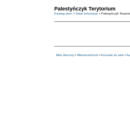
Palestyńczyk Terytorium
Katalog stron
>
Świat Informacje
> Palestyńczyk Terytor
Web directory
•
Webverzeichnis
•
Annuaire du web
•
Ка