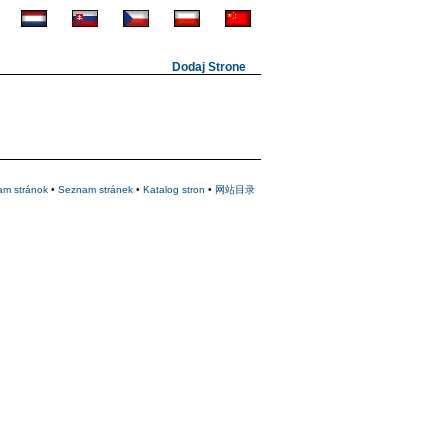
Dodaj Strone
am stránok
•
Seznam stránek
•
Katalog stron
•
网站目录