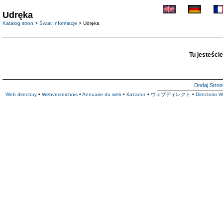
Udręka
Katalog stron
>
Świat Informacje
> Udręka
Tu jesteście
Dodaj Stron
Web directory
•
Webverzeichnis
•
Annuaire du web
•
Каталог
•
ウェブディレクト
•
Directorio 