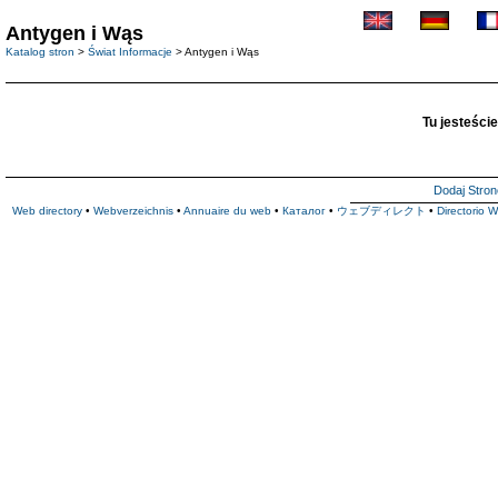
Antygen i Wąs
Katalog stron
>
Świat Informacje
> Antygen i Wąs
Tu jesteście
Dodaj Stron
Web directory
•
Webverzeichnis
•
Annuaire du web
•
Каталог
•
ウェブディレクト
•
Directorio 