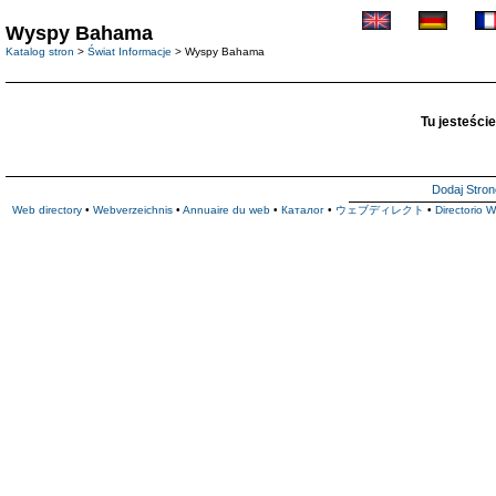
Wyspy Bahama
Katalog stron
>
Świat Informacje
> Wyspy Bahama
Tu jesteście
Dodaj Stron
Web directory
•
Webverzeichnis
•
Annuaire du web
•
Каталог
•
ウェブディレクト
•
Directorio 