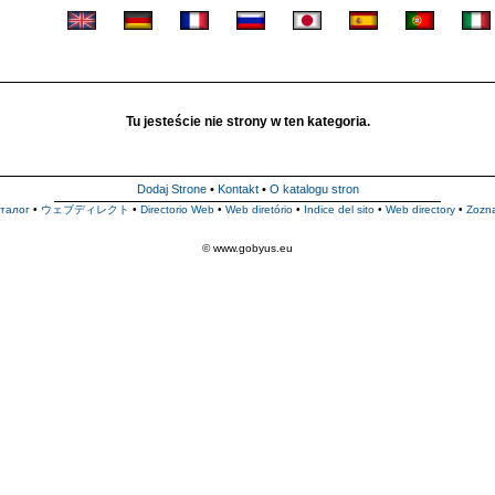
Tu jesteście nie strony w ten kategoria.
Dodaj Strone
•
Kontakt
•
O katalogu stron
талог
•
ウェブディレクト
•
Directorio Web
•
Web diretório
•
Indice del sito
•
Web directory
•
Zozn
© www.gobyus.eu