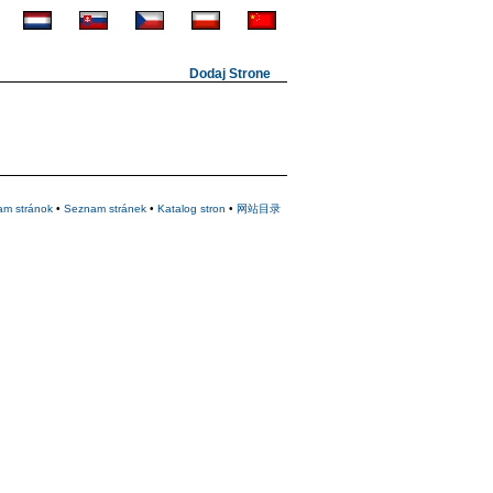
Dodaj Strone
am stránok
•
Seznam stránek
•
Katalog stron
•
网站目录