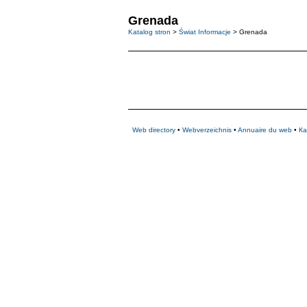
Grenada
Katalog stron
>
Świat Informacje
> Grenada
Web directory
•
Webverzeichnis
•
Annuaire du web
•
Ка