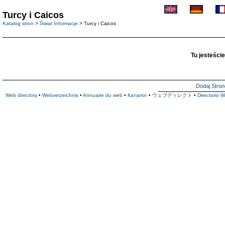
Turcy i Caicos
Katalog stron
>
Świat Informacje
> Turcy i Caicos
Tu jesteście
Dodaj Stron
Web directory
•
Webverzeichnis
•
Annuaire du web
•
Каталог
•
ウェブディレクト
•
Directorio 