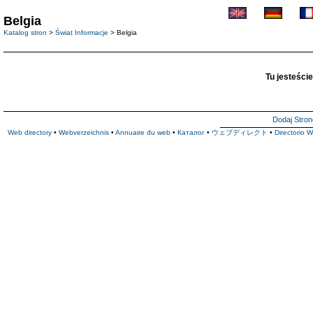
Belgia
Katalog stron
>
Świat Informacje
> Belgia
Tu jesteście
Dodaj Stron
Web directory
•
Webverzeichnis
•
Annuaire du web
•
Каталог
•
ウェブディレクト
•
Directorio 