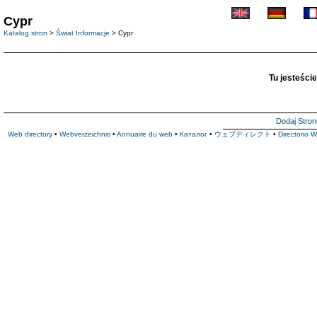
Cypr
Katalog stron
>
Świat Informacje
> Cypr
Tu jesteście
Dodaj Stron
Web directory
•
Webverzeichnis
•
Annuaire du web
•
Каталог
•
ウェブディレクト
•
Directorio 