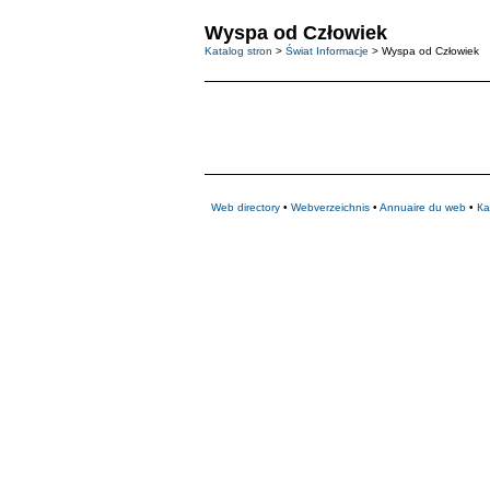
Wyspa od Człowiek
Katalog stron
>
Świat Informacje
> Wyspa od Człowiek
Web directory
•
Webverzeichnis
•
Annuaire du web
•
Ка