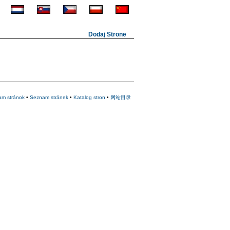
Dodaj Strone
am stránok
•
Seznam stránek
•
Katalog stron
•
网站目录