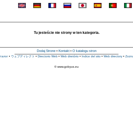
Tu jesteście nie strony w ten kategoria.
Dodaj Strone
•
Kontakt
•
O katalogu stron
талог
•
ウェブディレクト
•
Directorio Web
•
Web diretório
•
Indice del sito
•
Web directory
•
Zozn
© www.gobyus.eu