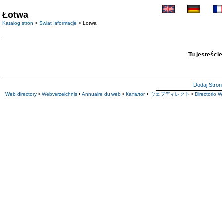
Łotwa
Katalog stron
>
Świat Informacje
> Łotwa
Tu jesteście
Dodaj Stron
Web directory
•
Webverzeichnis
•
Annuaire du web
•
Каталог
•
ウェブディレクト
•
Directorio 