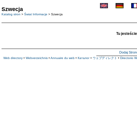
Szwecja
Katalog stron
>
Świat Informacje
> Szwecja
Tu jesteście
Dodaj Stron
Web directory
•
Webverzeichnis
•
Annuaire du web
•
Каталог
•
ウェブディレクト
•
Directorio 