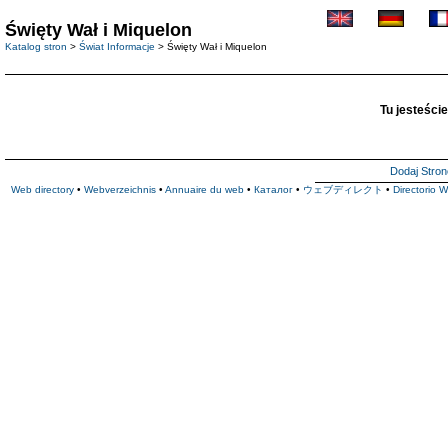
Święty Wał i Miquelon
Katalog stron
>
Świat Informacje
> Święty Wał i Miquelon
Tu jesteście
Dodaj Stron
Web directory
•
Webverzeichnis
•
Annuaire du web
•
Каталог
•
ウェブディレクト
•
Directorio 