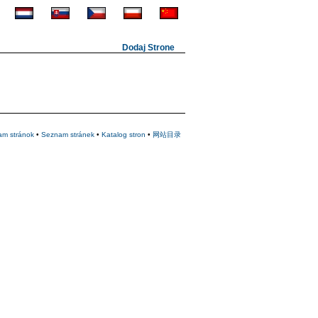
Dodaj Strone
am stránok
•
Seznam stránek
•
Katalog stron
•
网站目录