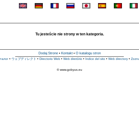
Tu jesteście nie strony w ten kategoria.
Dodaj Strone
•
Kontakt
•
O katalogu stron
талог
•
ウェブディレクト
•
Directorio Web
•
Web diretório
•
Indice del sito
•
Web directory
•
Zozn
© www.gobyus.eu