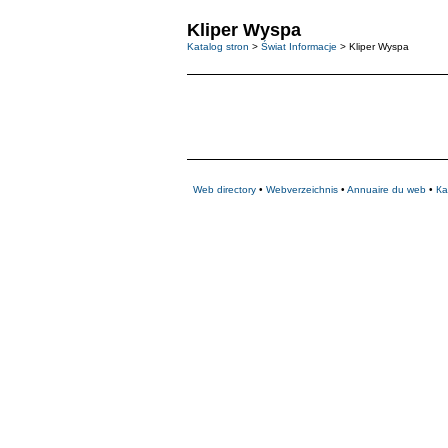
Kliper Wyspa
Katalog stron
>
Świat Informacje
> Kliper Wyspa
Web directory
•
Webverzeichnis
•
Annuaire du web
•
Ка