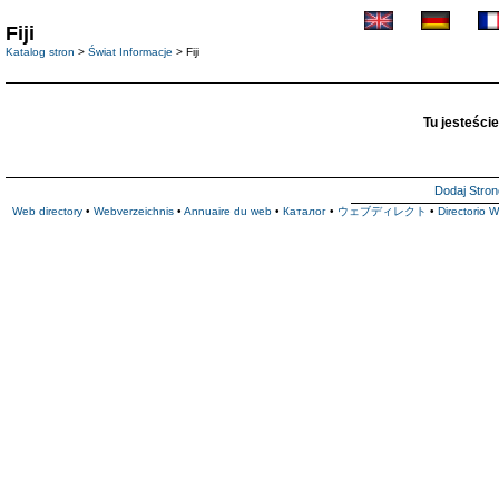
Fiji
Katalog stron
>
Świat Informacje
> Fiji
Tu jesteście
Dodaj Stron
Web directory
•
Webverzeichnis
•
Annuaire du web
•
Каталог
•
ウェブディレクト
•
Directorio 