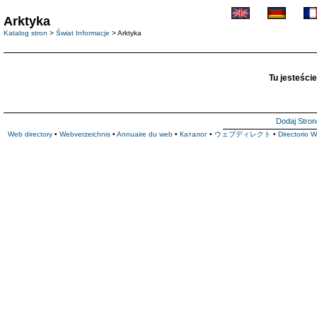
Arktyka
Katalog stron
>
Świat Informacje
> Arktyka
Tu jesteście
Dodaj Stron
Web directory
•
Webverzeichnis
•
Annuaire du web
•
Каталог
•
ウェブディレクト
•
Directorio 