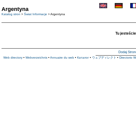
Argentyna
Katalog stron
>
Świat Informacje
> Argentyna
Tu jesteście
Dodaj Stron
Web directory
•
Webverzeichnis
•
Annuaire du web
•
Каталог
•
ウェブディレクト
•
Directorio 