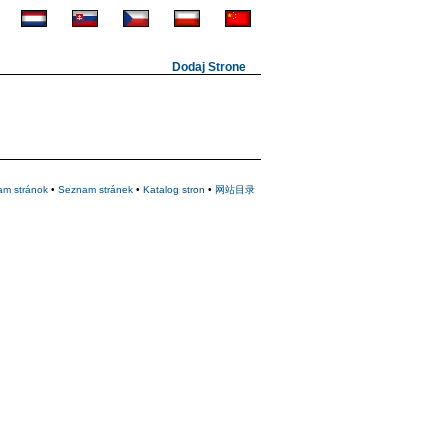
Dodaj Strone
am stránok
•
Seznam stránek
•
Katalog stron
•
网站目录