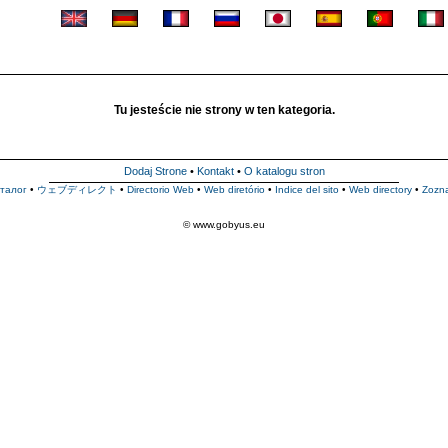
Tu jesteście nie strony w ten kategoria.
Dodaj Strone
•
Kontakt
•
O katalogu stron
талог
•
ウェブディレクト
•
Directorio Web
•
Web diretório
•
Indice del sito
•
Web directory
•
Zozn
© www.gobyus.eu