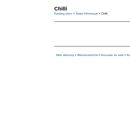
Chilli
Katalog stron
>
Świat Informacje
> Chilli
Web directory
•
Webverzeichnis
•
Annuaire du web
•
Ка