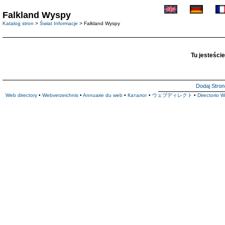
Falkland Wyspy
Katalog stron
>
Świat Informacje
> Falkland Wyspy
Tu jesteście
Dodaj Stron
Web directory
•
Webverzeichnis
•
Annuaire du web
•
Каталог
•
ウェブディレクト
•
Directorio 