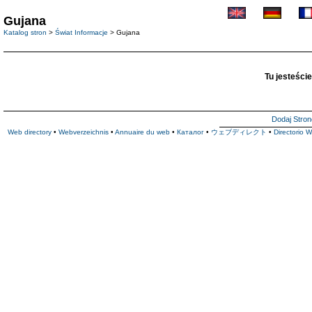
Gujana
Katalog stron
>
Świat Informacje
> Gujana
Tu jesteście
Dodaj Stron
Web directory
•
Webverzeichnis
•
Annuaire du web
•
Каталог
•
ウェブディレクト
•
Directorio 