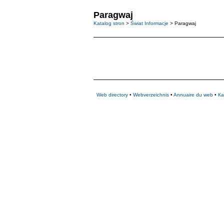
Paragwaj
Katalog stron
>
Świat Informacje
> Paragwaj
Web directory
•
Webverzeichnis
•
Annuaire du web
•
Ка