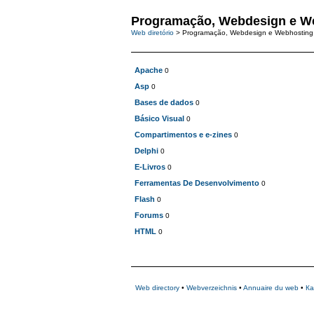
Programação, Webdesign e W
Web diretório
> Programação, Webdesign e Webhosting
Apache
0
Asp
0
Bases de dados
0
Básico Visual
0
Compartimentos e e-zines
0
Delphi
0
E-Livros
0
Ferramentas De Desenvolvimento
0
Flash
0
Forums
0
HTML
0
Web directory
•
Webverzeichnis
•
Annuaire du web
•
Ка