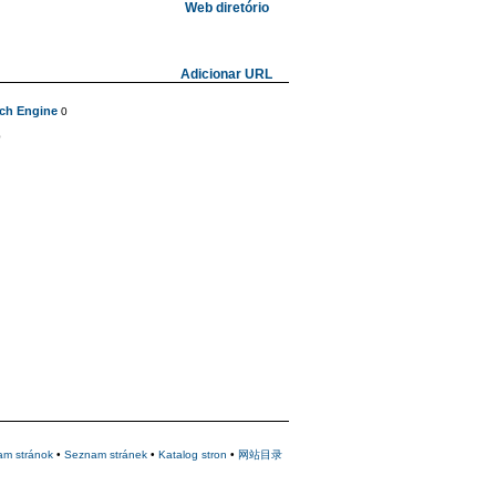
Web diretório
Adicionar URL
ch Engine
0
0
am stránok
•
Seznam stránek
•
Katalog stron
•
网站目录