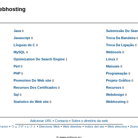
ebhosting
Java
Submissão Do Sear
0
Javascript
Troca Da Bandeira
0
Línguas de C
Troca Da Ligação
0
0
MySQL
Webtools
0
0
Optimization Do Search Engine
Linux
1
0
Perl
Manuais
0
0
PHP
Programação
0
0
Promotion Do Web site
Projeto Gráfico
0
0
Recursos Dos Certificados
Recursos
0
0
Sql
Webdesign
0
0
Statistics do Web site
Webhosting
0
0
Adicionar URL
•
Contacto
•
Sobre o diretório da web
талог
•
ウェブディレクト
•
Directorio Web
•
Web diretório
•
Indice del sito
•
Web directory
•
Zozn
© www.gobyus.eu