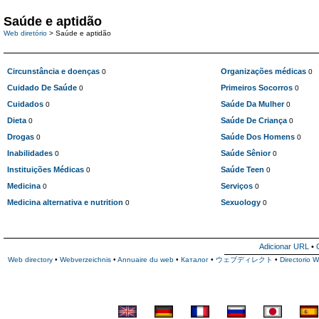
Saúde e aptidão
Web diretório
> Saúde e aptidão
Circunstância e doenças
Organizações médicas
0
0
Cuidado De Saúde
Primeiros Socorros
0
0
Cuidados
Saúde Da Mulher
0
0
Dieta
Saúde De Criança
0
0
Drogas
Saúde Dos Homens
0
0
Inabilidades
Saúde Sênior
0
0
Instituições Médicas
Saúde Teen
0
0
Medicina
Serviços
0
0
Medicina alternativa e nutrition
Sexuology
0
0
Adicionar URL
•
Web directory
•
Webverzeichnis
•
Annuaire du web
•
Каталог
•
ウェブディレクト
•
Directorio 