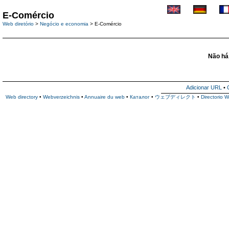
E-Comércio
Web diretório
>
Negócio e economia
> E-Comércio
Não há 
Adicionar URL
•
Web directory
•
Webverzeichnis
•
Annuaire du web
•
Каталог
•
ウェブディレクト
•
Directorio 