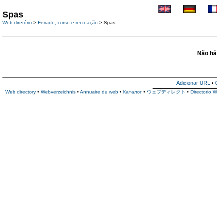
Spas
Web diretório
>
Feriado, curso e recreação
> Spas
Não há 
Adicionar URL
•
Web directory
•
Webverzeichnis
•
Annuaire du web
•
Каталог
•
ウェブディレクト
•
Directorio 