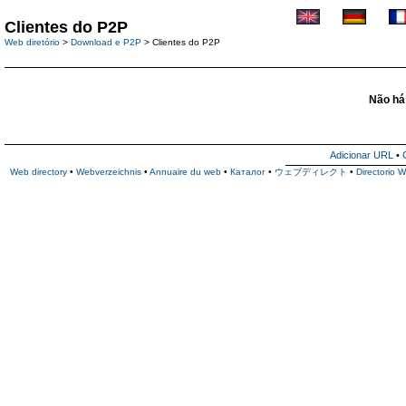
Clientes do P2P
Web diretório
>
Download e P2P
> Clientes do P2P
Não há 
Adicionar URL
•
Web directory
•
Webverzeichnis
•
Annuaire du web
•
Каталог
•
ウェブディレクト
•
Directorio 