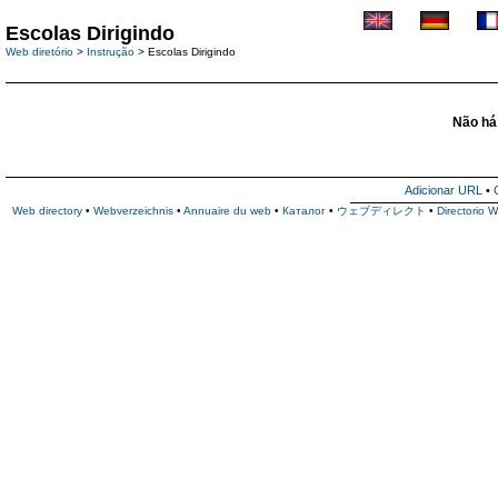
Escolas Dirigindo
Web diretório
>
Instrução
> Escolas Dirigindo
Não há 
Adicionar URL
•
Web directory
•
Webverzeichnis
•
Annuaire du web
•
Каталог
•
ウェブディレクト
•
Directorio 