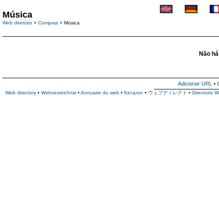
Música
Web diretório
>
Compras
> Música
Não há 
Adicionar URL
•
Web directory
•
Webverzeichnis
•
Annuaire du web
•
Каталог
•
ウェブディレクト
•
Directorio 