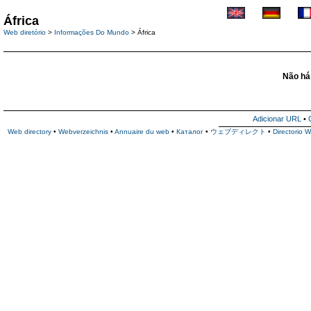
África
Web diretório
>
Informações Do Mundo
> África
Não há 
Adicionar URL
•
Web directory
•
Webverzeichnis
•
Annuaire du web
•
Каталог
•
ウェブディレクト
•
Directorio 