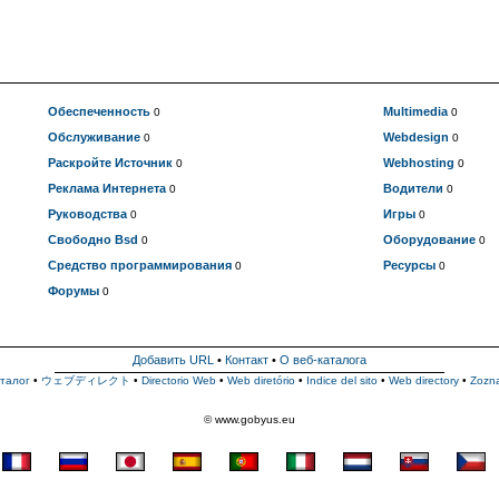
Обеспеченность
Multimedia
0
0
Обслуживание
Webdesign
0
0
Раскройте Источник
Webhosting
0
0
Реклама Интернета
Водители
0
0
Руководства
Игры
0
0
Свободно Bsd
Оборудование
0
0
Средство программирования
Ресурсы
0
0
Форумы
0
Добавить URL
•
Контакт
•
О веб-каталога
талог
•
ウェブディレクト
•
Directorio Web
•
Web diretório
•
Indice del sito
•
Web directory
•
Zozn
© www.gobyus.eu