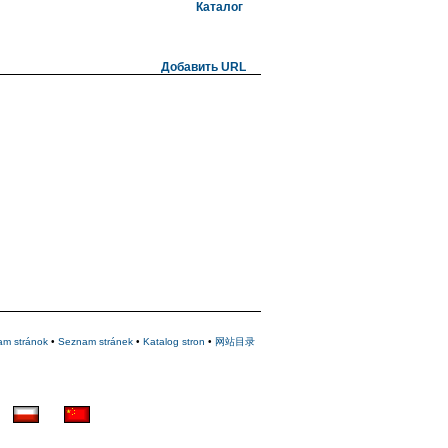
Каталог
Добавить URL
am stránok
•
Seznam stránek
•
Katalog stron
•
网站目录