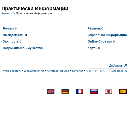
Практически Информации
Каталог
> Практически Информации
Rentals
Реклама
0
0
Вмещаемость
Справочно-информацио
0
Занятость
Online Словари
0
0
Недвижимого имущество
Карты
0
0
Добавить U
Web directory
•
Webverzeichnis
•
Annuaire du web
•
Каталог
•
ウェブディレクト
•
Directorio 