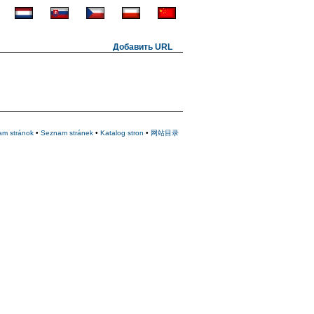
Добавить URL
am stránok
•
Seznam stránek
•
Katalog stron
•
网站目录