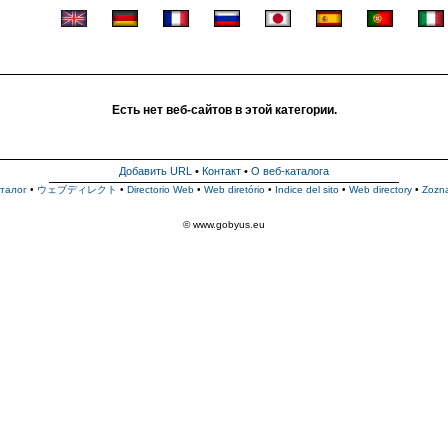
Есть нет веб-сайтов в этой категории.
Добавить URL
•
Контакт
•
О веб-каталога
талог
•
ウェブディレクト
•
Directorio Web
•
Web diretório
•
Indice del sito
•
Web directory
•
Zozn
© www.gobyus.eu