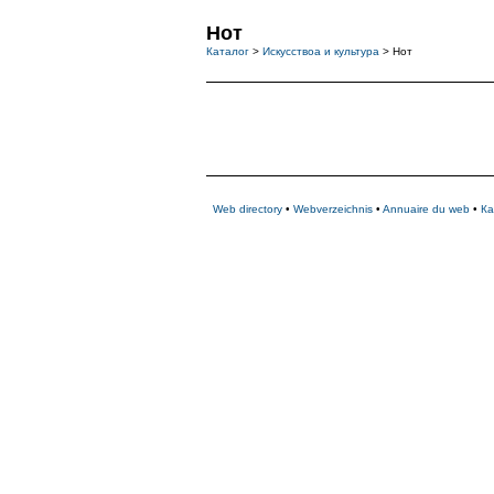
Нот
Каталог
>
Искусствоа и культура
> Нот
Web directory
•
Webverzeichnis
•
Annuaire du web
•
Ка