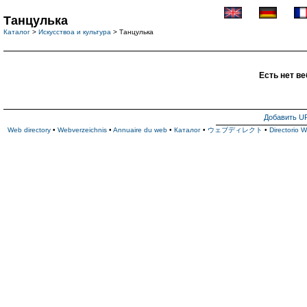
Танцулька
Каталог
>
Искусствоа и культура
> Танцулька
Есть нет ве
Добавить U
Web directory
•
Webverzeichnis
•
Annuaire du web
•
Каталог
•
ウェブディレクト
•
Directorio 