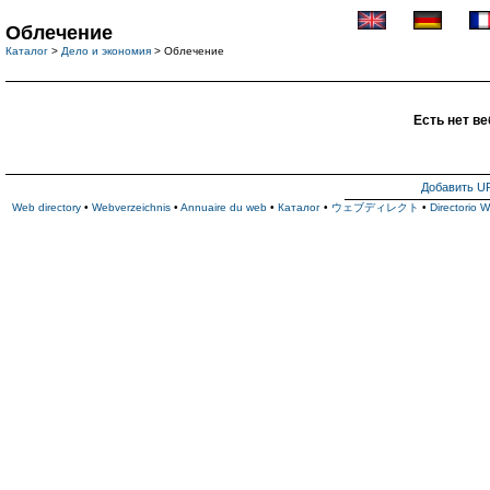
Облечение
Каталог
>
Дело и экономия
> Облечение
Есть нет ве
Добавить U
Web directory
•
Webverzeichnis
•
Annuaire du web
•
Каталог
•
ウェブディレクト
•
Directorio 