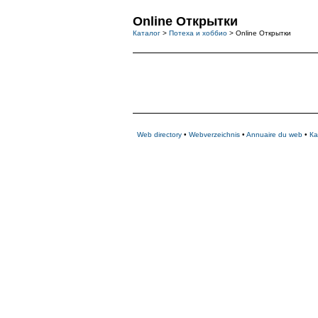
Online Открытки
Каталог
>
Потеха и хоббио
> Online Открытки
Web directory
•
Webverzeichnis
•
Annuaire du web
•
Ка