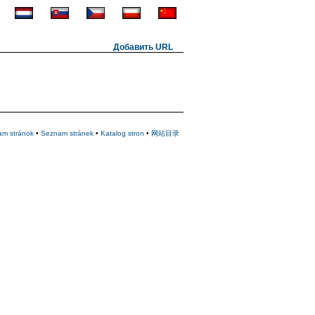
Добавить URL
am stránok
•
Seznam stránek
•
Katalog stron
•
网站目录