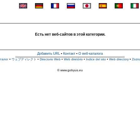
Есть нет веб-сайтов в этой категории.
Добавить URL
•
Контакт
•
О веб-каталога
талог
•
ウェブディレクト
•
Directorio Web
•
Web diretório
•
Indice del sito
•
Web directory
•
Zozn
© www.gobyus.eu