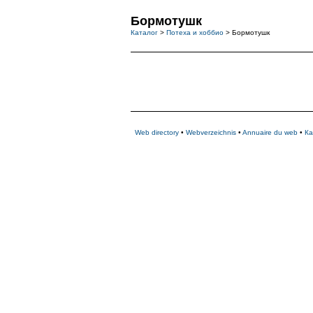
Бормотушк
Каталог
>
Потеха и хоббио
> Бормотушк
Web directory
•
Webverzeichnis
•
Annuaire du web
•
Ка