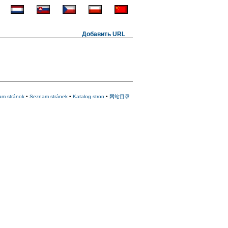
Добавить URL
am stránok
•
Seznam stránek
•
Katalog stron
•
网站目录