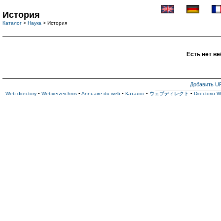
История
Каталог
>
Наука
> История
Есть нет ве
Добавить U
Web directory
•
Webverzeichnis
•
Annuaire du web
•
Каталог
•
ウェブディレクト
•
Directorio 