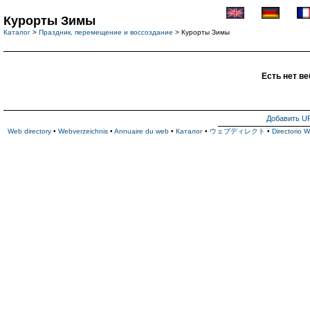
Курорты Зимы
Каталог
>
Праздник, перемещение и воссоздание
> Курорты Зимы
Есть нет ве
Добавить U
Web directory
•
Webverzeichnis
•
Annuaire du web
•
Каталог
•
ウェブディレクト
•
Directorio 