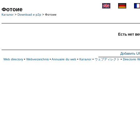
Фотоие
Каталог
>
Download и p2p
> Фотоие
Есть нет ве
Добавить U
Web directory
•
Webverzeichnis
•
Annuaire du web
•
Каталог
•
ウェブディレクト
•
Directorio 