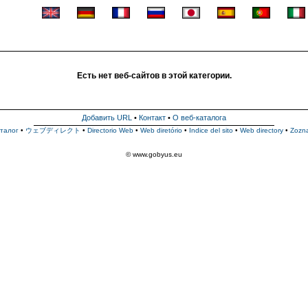
Есть нет веб-сайтов в этой категории.
Добавить URL
•
Контакт
•
О веб-каталога
талог
•
ウェブディレクト
•
Directorio Web
•
Web diretório
•
Indice del sito
•
Web directory
•
Zozn
© www.gobyus.eu