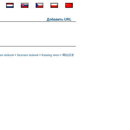
Добавить URL
am stránok
•
Seznam stránek
•
Katalog stron
•
网站目录