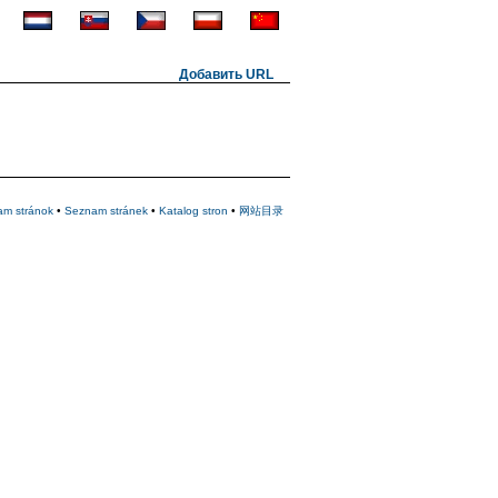
Добавить URL
am stránok
•
Seznam stránek
•
Katalog stron
•
网站目录