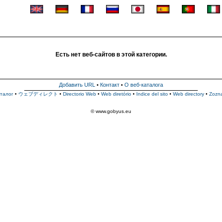
Есть нет веб-сайтов в этой категории.
Добавить URL
•
Контакт
•
О веб-каталога
талог
•
ウェブディレクト
•
Directorio Web
•
Web diretório
•
Indice del sito
•
Web directory
•
Zozn
© www.gobyus.eu