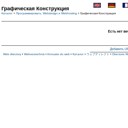
Графическая Конструкция
Каталог
>
Программировать, Webdesign и Webhosting
> Графическая Конструкция
Есть нет ве
Добавить U
Web directory
•
Webverzeichnis
•
Annuaire du web
•
Каталог
•
ウェブディレクト
•
Directorio 