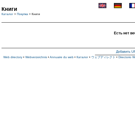
Книги
Каталог
>
Покупка
> Книги
Есть нет ве
Добавить U
Web directory
•
Webverzeichnis
•
Annuaire du web
•
Каталог
•
ウェブディレクト
•
Directorio 