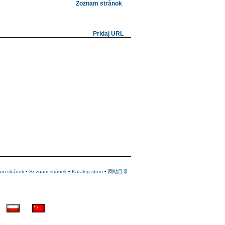
Zoznam stránok
Pridaj URL
am stránok
•
Seznam stránek
•
Katalog stron
•
网站目录