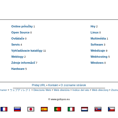
Online príručky
Hry
1
2
Open Source
Linux
0
0
Ovládače
Multimédia
0
1
Servis
Software
4
3
Vyhľadávacie katalógy
Webdizajn
11
9
Weblogy
Webhosting
2
5
Zdroje informácií
Windows
7
0
Hardware
5
Pridaj URL
•
Kontakt
•
O zozname stránok
талог
•
ウェブディレクト
•
Directorio Web
•
Web diretório
•
Indice del sito
•
Web directory
•
Zozn
© www.gobyus.eu