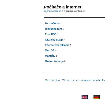
Počítače a internet
Zoznam stránok
> Počítače a internet
Bezpečnosť
0
Diskusné fóra
0
Free BSD
1
Grafický dizajn
4
Internetová reklama
5
Mac OS
0
Manuály
1
Online kamery
0
Web directory
•
Webverzeichnis
•
Annuaire du web
•
Ка