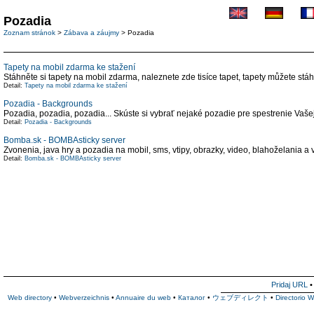
Pozadia
Zoznam stránok
>
Zábava a záujmy
> Pozadia
Tapety na mobil zdarma ke stažení
Stáhněte si tapety na mobil zdarma, naleznete zde tisíce tapet, tapety můžete stáh
Detail:
Tapety na mobil zdarma ke stažení
Pozadia - Backgrounds
Pozadia, pozadia, pozadia... Skúste si vybrať nejaké pozadie pre spestrenie Va
Detail:
Pozadia - Backgrounds
Bomba.sk - BOMBAsticky server
Zvonenia, java hry a pozadia na mobil, sms, vtipy, obrazky, video, blahoželania 
Detail:
Bomba.sk - BOMBAsticky server
Pridaj URL
Web directory
•
Webverzeichnis
•
Annuaire du web
•
Каталог
•
ウェブディレクト
•
Directorio 