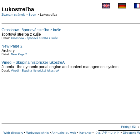
Lukostreľba
Zoznam stránok
>
Šport
> Lukostreľba
Crossbow - športová streľba z kuše
športová streľba z kuše
Detail:
Crossbow - športová streľba z kuše
New Page 2
Archery
Detail:
New Page 2
Vinedi - Skupina historickej lukostreA
Joomla - the dynamic portal engine and content management system
Detail:
Vinedi - Skupina historickej lukostreA
Pridaj URL
Web directory
•
Webverzeichnis
•
Annuaire du web
•
Каталог
•
ウェブディレクト
•
Directorio 