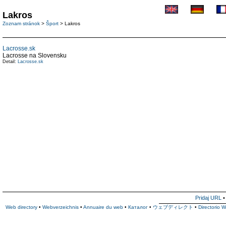
Lakros
Zoznam stránok
>
Šport
> Lakros
Lacrosse.sk
Lacrosse na Slovensku
Detail:
Lacrosse.sk
Pridaj URL
Web directory
•
Webverzeichnis
•
Annuaire du web
•
Каталог
•
ウェブディレクト
•
Directorio 