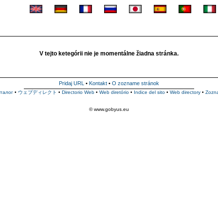
V tejto ketegórii nie je momentálne žiadna stránka.
Pridaj URL
•
Kontakt
•
O zozname stránok
талог
•
ウェブディレクト
•
Directorio Web
•
Web diretório
•
Indice del sito
•
Web directory
•
Zozn
© www.gobyus.eu