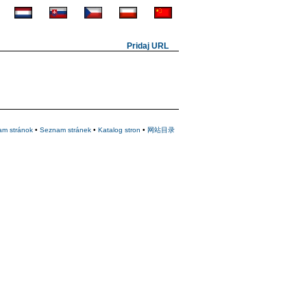
Pridaj URL
am stránok
•
Seznam stránek
•
Katalog stron
•
网站目录