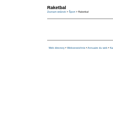
Raketbal
Zoznam stránok
>
Šport
> Raketbal
Web directory
•
Webverzeichnis
•
Annuaire du web
•
Ка