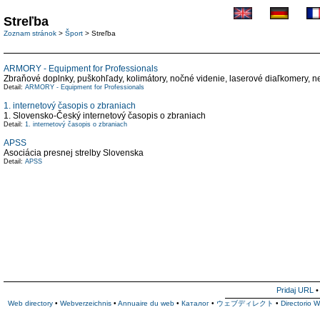
Streľba
Zoznam stránok
>
Šport
> Streľba
ARMORY - Equipment for Professionals
Zbraňové doplnky, puškohľady, kolimátory, nočné videnie, laserové diaľkomery, nep
Detail:
ARMORY - Equipment for Professionals
1. internetový časopis o zbraniach
1. Slovensko-Český internetový časopis o zbraniach
Detail:
1. internetový časopis o zbraniach
APSS
Asociácia presnej strelby Slovenska
Detail:
APSS
Pridaj URL
Web directory
•
Webverzeichnis
•
Annuaire du web
•
Каталог
•
ウェブディレクト
•
Directorio 