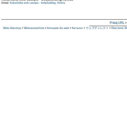
Detail:
Kulturistika web casopis - bodybuilding, fitness
Pridaj URL
Web directory
•
Webverzeichnis
•
Annuaire du web
•
Каталог
•
ウェブディレクト
•
Directorio 