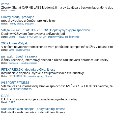
carne
Zbyněk Slanař CARNE LABS Moderná firma vyrábajúca v českom laboratóriu doplnk
Detail:
carne
Priamy predaj, predajne
predaj výrobkov určených pre kulutistov
Detail:
Priamy predaj, predajne
Vitajte - POWER FACTORY SHOP : Doplnky výživy pre športovco
Doplnky výživy pre športovcov a aktívnych ľudí
Detail:
Vitajte - POWER FACTORY SHOP : Doplnky výživy pre športovco
2002 FitnessCity.sk
V našom novootvorenom fitcentre Vám ponúkame komplexné služby v oblasti fitne
Detail:
2002 FitnessCity.sk
pump.sk :: úvodná stránka
články, recenzie, internetový obchod a rôzne zaujímavosti ohľadom kulturistiky
Detail:
pump.sk :: úvodná stránka
FITEXPRES.SK - doplnky výživy, fitness
informácie o doplnok , výžive a zaujímavostiach z kulturistiky
Detail:
FITEXPRES.SK - doplnky výživy, fitness
IVI SPORT FITNESS
Vítame Vás na internetovej stránke spoločnosti IVI ŠPORT & FITNESS. Veríme, že 
Detail:
IVI SPORT FITNESS
DAFE
DAFE - posilovacie stroje a zariadenia, výroba a predaj
Detail:
DAFE
Kulturistika web casopis - bodybuilding, fitness
Kulturistika web casopis - bodybuilding, fitness