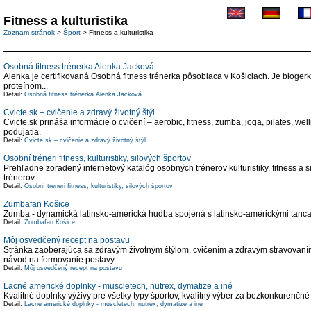
Fitness a kulturistika
Zoznam stránok
>
Šport
> Fitness a kulturistika
Osobná fitness trénerka Alenka Jacková
Alenka je certifikovaná Osobná fitness trénerka pôsobiaca v Košiciach. Je blogerk
proteínom...
Detail:
Osobná fitness trénerka Alenka Jacková
Cvicte.sk – cvičenie a zdravý životný štýl
Cvicte.sk prináša informácie o cvičení – aerobic, fitness, zumba, joga, pilates, w
podujatia.
Detail:
Cvicte.sk – cvičenie a zdravý životný štýl
Osobní tréneri fitness, kulturistiky, silových športov
Prehľadne zoradený internetový katalóg osobných trénerov kulturistiky, fitness a 
trénerov ...
Detail:
Osobní tréneri fitness, kulturistiky, silových športov
Zumbafan Košice
Zumba - dynamická latinsko-americká hudba spojená s latinsko-americkými tanc
Detail:
Zumbafan Košice
Môj osvedčený recept na postavu
Stránka zaoberajúca sa zdravým životným štýlom, cvičením a zdravým stravovaním 
návod na formovanie postavy.
Detail:
Môj osvedčený recept na postavu
Lacné americké doplnky - muscletech, nutrex, dymatize a iné
Kvalitné doplnky výživy pre všetky typy športov, kvalitný výber za bezkonkurenčné 
Detail:
Lacné americké doplnky - muscletech, nutrex, dymatize a iné