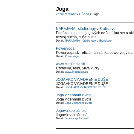
Joga
Zoznam stránok
>
Šport
> Joga
NARAJANA - štúdio jogy v Bratislave
Ponúkame paletu jogových cvičení, kurzov a aktív
rozvoj ducha, duše a tela
Detail:
NARAJANA - štúdio jogy v Bratislave
Poweryoga
Poweryoga.sk - oficiálna stránka poweryogy na 
Detail:
Poweryoga
www.Meditacia.sk
Ezoterika, reiki, Silva kurzy ...
Detail:
www.Meditacia.sk
JOGA AKO VYJADRENIE DUŠE
JOGA AKO VYJADRENIE DUŠE
Detail:
JOGA AKO VYJADRENIE DUŠE
Joga v dennom zivote
Joga v dennom zivote
Detail:
Joga v dennom zivote
Jogová spoločnosť
Jogová spoločnosť
Detail:
Jogová spoločnosť