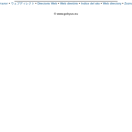
талог
•
ウェブディレクト
•
Directorio Web
•
Web diretório
•
Indice del sito
•
Web directory
•
Zozn
© www.gobyus.eu